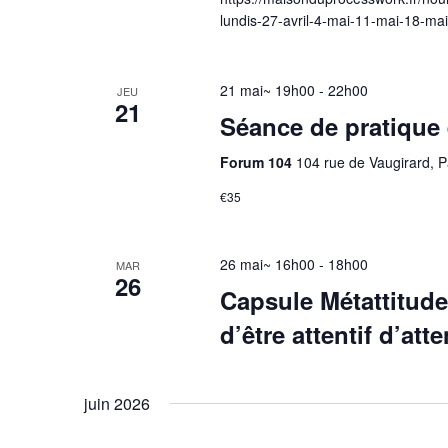
lundis-27-avril-4-mai-11-mai-18-ma
21 mai~ 19h00
-
22h00
JEU
21
Séance de pratique 
Forum 104
104 rue de Vaugirard, P
€35
26 mai~ 16h00
-
18h00
MAR
26
Capsule Métattitud
d’être attentif d’att
juin 2026