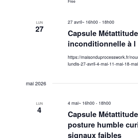
Free
27 avril~ 16h00
-
18h00
LUN
27
Capsule Métattitud
inconditionnelle à l 
https://maisonduprocesswork.fr/nour
lundis-27-avril-4-mai-11-mai-18-ma
mai 2026
4 mai~ 16h00
-
18h00
LUN
4
Capsule Métattitud
posture humble curi
signaux faibles