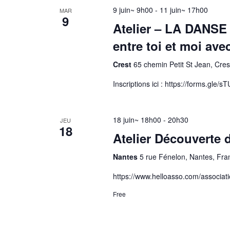
9 juin~ 9h00
-
11 juin~ 17h00
MAR
9
Atelier – LA DANS
entre toi et moi av
Crest
65 chemin Petit St Jean, Cres
Inscriptions ici : https://forms.gle
18 juin~ 18h00
-
20h30
JEU
18
Atelier Découverte
Nantes
5 rue Fénelon, Nantes, Fra
https://www.helloasso.com/associat
Free