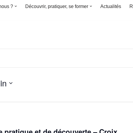
nous ?
Découvrir, pratiquer, se former
Actualités
R
in
 pratique et de découverte – Croix