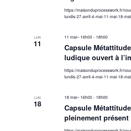
https://maisonduprocesswork.fr/nour
lundis-27-avril-4-mai-11-mai-18-ma
11 mai~ 16h00
-
18h00
LUN
11
Capsule Métattitude
ludique ouvert à l’
https://maisonduprocesswork.fr/nour
lundis-27-avril-4-mai-11-mai-18-ma
18 mai~ 16h00
-
18h00
LUN
18
Capsule Métattitude
pleinement présent 
https://maisonduprocesswork.fr/nour