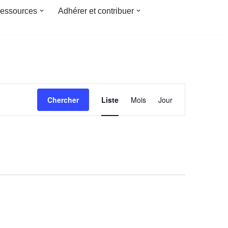
essources
Adhérer et contribuer
Navigation
Chercher
Liste
Mois
Jour
de
vues
Évènement