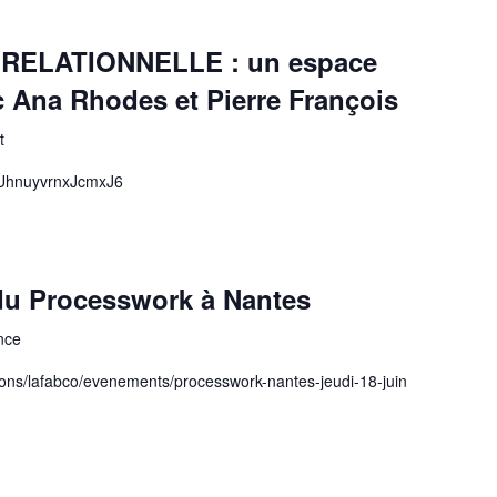
E RELATIONNELLE : un espace
ec Ana Rhodes et Pierre François
t
/sTUhnuyvrnxJcmxJ6
 du Processwork à Nantes
nce
ions/lafabco/evenements/processwork-nantes-jeudi-18-juin