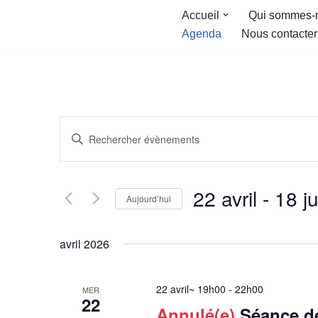
Accueil
Qui sommes-
Agenda
Nous contacter
Aller
au
contenu
Recherche
Saisir
et
mot-
clé.
navigation
22 avril
 - 
18 ju
Rechercher
Aujourd’hui
de
Évènements
Sélectionnez
par
vues
une
avril 2026
mot-
Évènements
date.
clé.
22 avril~ 19h00
-
22h00
MER
22
Annulé(e)
Séance de